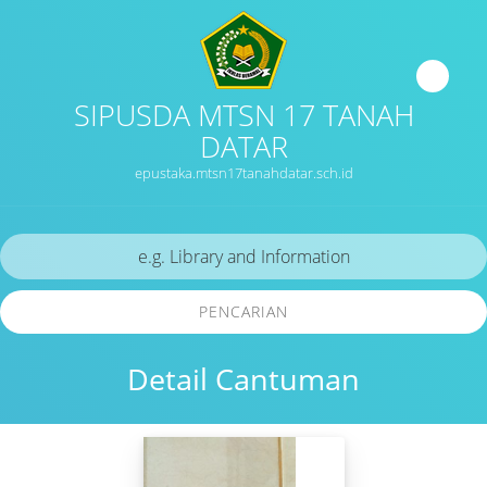
SIPUSDA MTSN 17 TANAH
DATAR
epustaka.mtsn17tanahdatar.sch.id
PENCARIAN
Detail Cantuman