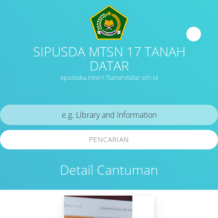
SIPUSDA MTSN 17 TANAH
DATAR
epustaka.mtsn17tanahdatar.sch.id
PENCARIAN
Detail Cantuman