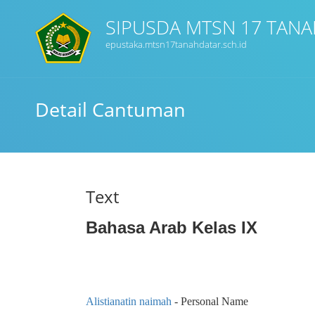
SIPUSDA MTSN 17 TANA
epustaka.mtsn17tanahdatar.sch.id
Detail Cantuman
Text
Bahasa Arab Kelas IX
Alistianatin naimah
- Personal Name