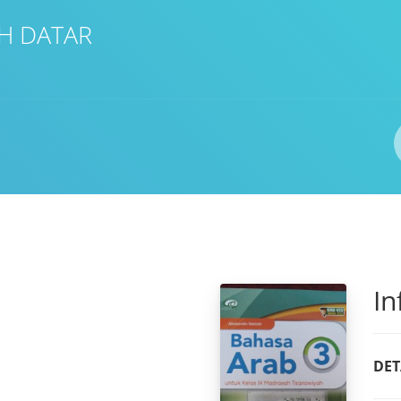
H DATAR
In
DET