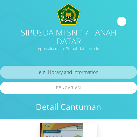
SIPUSDA MTSN 17 TANAH
DATAR
epustaka.mtsn17tanahdatar.sch.id
PENCARIAN
Detail Cantuman